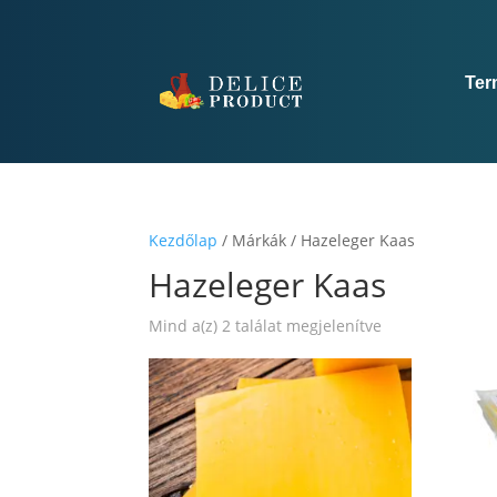
Ter
Kezdőlap
/ Márkák / Hazeleger Kaas
Hazeleger Kaas
Mind a(z) 2 találat megjelenítve