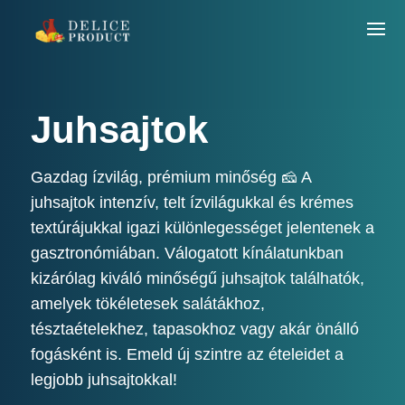
Juhsajtok
Gazdag ízvilág, prémium minőség 🧀 A
juhsajtok intenzív, telt ízvilágukkal és krémes
textúrájukkal igazi különlegességet jelentenek a
gasztronómiában. Válogatott kínálatunkban
kizárólag kiváló minőségű juhsajtok találhatók,
amelyek tökéletesek salátákhoz,
tésztaételekhez, tapasokhoz vagy akár önálló
fogásként is. Emeld új szintre az ételeidet a
legjobb juhsajtokkal!