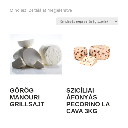
Sorted
Mind a(z) 24 találat megjelenítve
by
popularity
GÖRÖG
SZICÍLIAI
MANOURI
ÁFONYÁS
GRILLSAJT
PECORINO LA
CAVA 3KG