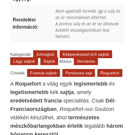
Nem egalizált termék, így a súly és
az ár minimálisan eltérhet.
Rendelési
A pontos súly és az ár az általunk
információ:
küldött visszaigazoláson lesz
látható.
Kategóriák:
Juhsajtok
,
Kékpenésszel érő sajtok
,
Lágy sajtok
,
Sajtok
Márka:
Vernieres
Címkék:
Francia sajtok
,
Penészes sajt
,
Roquefort
A
Roquefort
a világ egyik
legismertebb
és
legelismertebb
kék
sajtja
, amely
eredetvédett
francia
specialitás. Csak
Dél-
Franciaországban
, Roquefort-sur-Soulzon
vidékén készülhet, ahol
természetes
mészkőbarlangokban
érlelik
legalább
három
hónapon keresztül
.