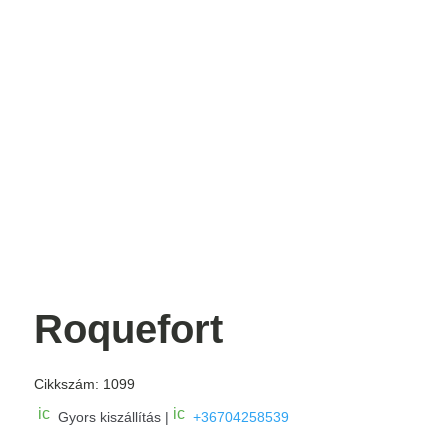
Roquefort
Cikkszám:
1099
ic
ic
Gyors kiszállítás |
+36704258539
o
o
n
n