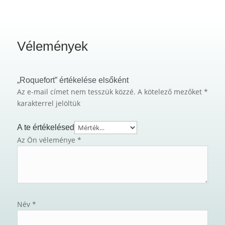
Vélemények
„Roquefort” értékelése elsőként
Az e-mail címet nem tesszük közzé.
A kötelező mezőket
*
karakterrel jelöltük
A te értékelésed
Az Ön véleménye
*
Név
*