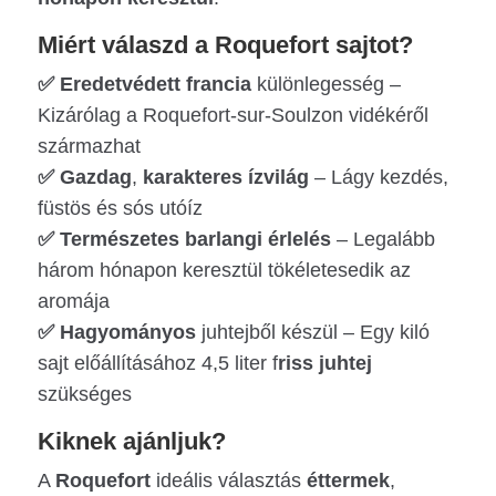
Miért válaszd a Roquefort sajtot?
✅
Eredetvédett
francia
különlegesség –
Kizárólag a Roquefort-sur-Soulzon vidékéről
származhat
✅
Gazdag
,
karakteres ízvilág
– Lágy kezdés,
füstös és sós utóíz
✅
Természetes barlangi érlelés
– Legalább
három hónapon keresztül tökéletesedik az
aromája
✅
Hagyományos
juhtejből készül – Egy kiló
sajt előállításához 4,5 liter f
riss juhtej
szükséges
Kiknek ajánljuk?
A
Roquefort
ideális választás
éttermek
,