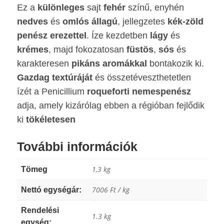
Ez a
_
különleges
sajt
_
fehér
színű, enyhén
c
m
nedves
és
omlós
állagú
, jellegzetes
kék-zöld
ar
o
t
bi
penész erezettel
. Íze kezdetben
lágy
és
ic
le
o
ic
krémes
, majd fokozatosan
füstös
,
sós
és
n
o
karakteresen
pikáns
n
aromákkal
bontakozik ki.
Gazdag textúráját
és összetéveszthetetlen
ízét a Penicillium
roqueforti nemespenész
adja, amely kizárólag ebben a régióban fejlődik
ki
tökéletesen
További információk
1,3 kg
Tömeg
7006 Ft / kg
Nettó egységár:
Rendelési
1.3 kg
egység: