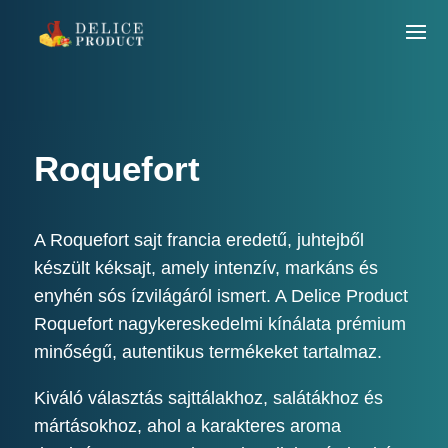
Roquefort
A Roquefort sajt francia eredetű, juhtejből
készült kéksajt, amely intenzív, markáns és
enyhén sós ízvilágáról ismert. A Delice Product
Roquefort nagykereskedelmi kínálata prémium
minőségű, autentikus termékeket tartalmaz.
Kiváló választás sajttálakhoz, salátákhoz és
mártásokhoz, ahol a karakteres aroma