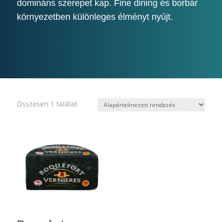
domináns szerepet kap. Fine dining és borbár
környezetben különleges élményt nyújt.
Összesen 1 találat