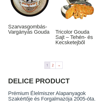
Szarvasgombás-
Vargányás Gouda
Tricolor Gouda
Sajt – Tehén- és
Kecsketejből
1
2
→
DELICE PRODUCT
Prémium Élelmiszer Alapanyagok
Szakértője és Forgalmazója 2005-óta.