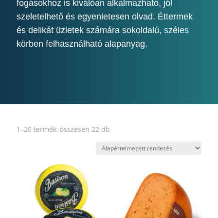
fogásokhoz is kiválóan alkalmazható, jól
szeletelhető és egyenletesen olvad. Éttermek
és delikát üzletek számára sokoldalú, széles
körben felhasználható alapanyag.
1–20 termék, összesen 22 db