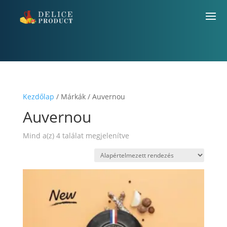
Kezdőlap
/ Márkák / Auvernou
Auvernou
Mind a(z) 4 találat megjelenítve