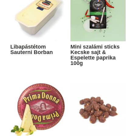
Libapástétom
Mini szalámi sticks
Sauterni Borban
Kecske sajt &
Espelette paprika
100g