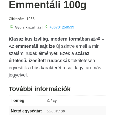
Emmentáli 100g
Cikkszám:
1956
ic
ic
Gyors kiszállítás |
+36704258539
o
o
n
n
Klasszikus ízvilág, modern formában
_
_
🧀🥩 –
c
m
Az
emmentáli sajt íze
új szintre emeli a mini
ar
o
t
bi
szalámi rudak élményét! Ezek a
száraz
ic
le
o
ic
érlelésű, ízesített rudacskák
tökéletesen
n
o
egyesítik a hús karakterét a sajt lágy, aromás
n
jegyeivel.
További információk
0,1 kg
Tömeg
990 Ft / db
Nettó egységár: