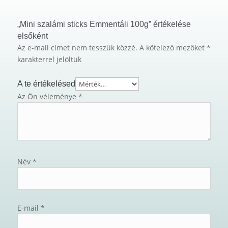
„Mini szalámi sticks Emmentáli 100g” értékelése
elsőként
Az e-mail címet nem tesszük közzé.
A kötelező mezőket
*
karakterrel jelöltük
A te értékelésed
Az Ön véleménye
*
Név
*
E-mail
*