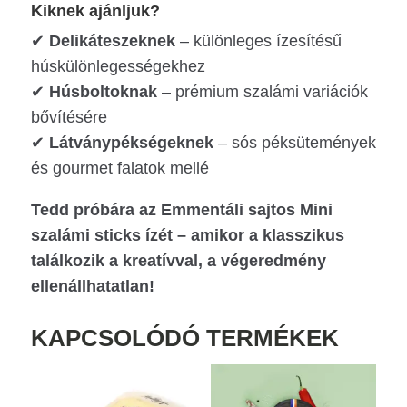
Kiknek ajánljuk?
✔
Delikáteszeknek
– különleges ízesítésű
húskülönlegességekhez
✔
Húsboltoknak
– prémium szalámi variációk
bővítésére
✔
Látványpékségeknek
– sós péksütemények
és gourmet falatok mellé
Tedd próbára az Emmentáli sajtos Mini
szalámi sticks ízét – amikor a klasszikus
találkozik a kreatívval, a végeredmény
ellenállhatatlan!
KAPCSOLÓDÓ TERMÉKEK