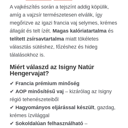
A vajkészítés során a tejszínt addig köpülik,
amíg a vajzsír természetesen elválik, így
megőrizve az igazi francia vaj selymes, krémes
állagát és telt ízét.
Magas kalóriatartalma
és
telített zsírsavtartalma
miatt tökéletes
választás sütéshez, főzéshez és hideg
tálalásokhoz is.
Miért válaszd az Isigny Natúr
Hengervajat?
✔
Francia prémium minőség
✔
AOP minősítésű vaj
– kizárólag az Isigny
régió tehenészeteiből
✔
Hagyományos eljárással készült
, gazdag,
krémes ízvilággal
✔
Sokoldalúan felhasználható
–