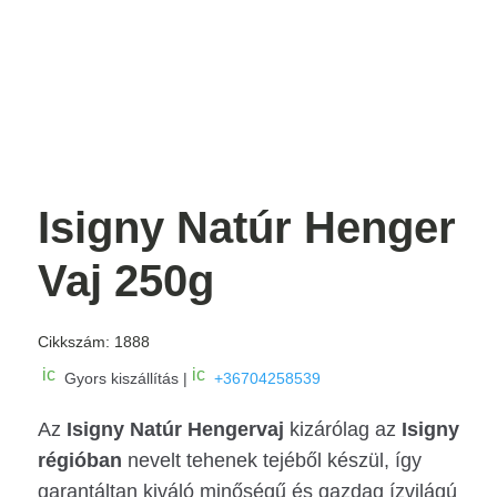
Isigny Natúr Henger
Vaj 250g
Cikkszám:
1888
ic
ic
Gyors kiszállítás |
+36704258539
o
o
n
n
Az
_
Isigny Natúr Hengervaj
_
kizárólag az
Isigny
c
m
régióban
nevelt tehenek tejéből készül, így
ar
o
t
bi
garantáltan kiváló minőségű és gazdag ízvilágú