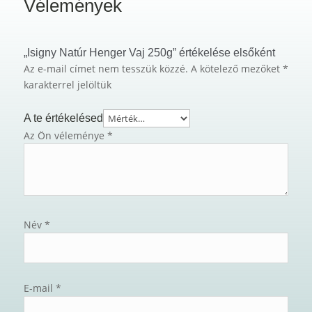
Vélemények
„Isigny Natúr Henger Vaj 250g” értékelése elsőként
Az e-mail címet nem tesszük közzé.
A kötelező mezőket
*
karakterrel jelöltük
A te értékelésed
Az Ön véleménye
*
Név
*
E-mail
*