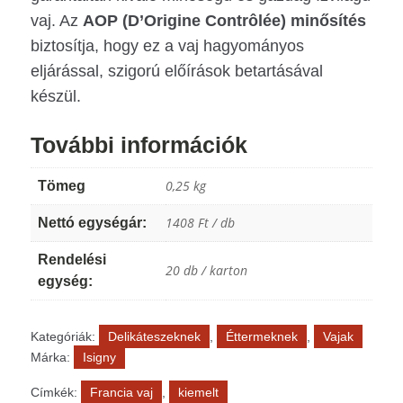
ic
le
o
ic
vaj. Az
AOP (D’Origine Contrôlée) minősítés
n
o
biztosítja, hogy ez a vaj hagyományos
n
eljárással, szigorú előírások betartásával
készül.
További információk
0,25 kg
Tömeg
1408 Ft / db
Nettó egységár:
Rendelési
20 db / karton
egység:
Kategóriák:
Delikáteszeknek
,
Éttermeknek
,
Vajak
Márka:
Isigny
Címkék:
Francia vaj
,
kiemelt