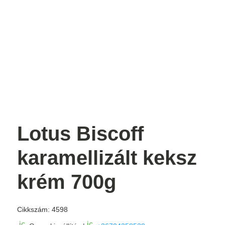
Lotus Biscoff
karamellizált keksz
krém 700g
Cikkszám:
4598
ic
ic