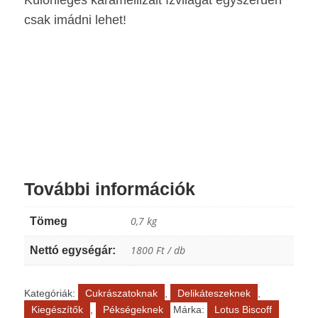
csak imádni lehet!
További információk
0,7 kg
Tömeg
1800 Ft / db
Nettó egységár:
Kategóriák:
Cukrászatoknak
,
Delikáteszeknek
,
Kiegészítők
,
Pékségeknek
Márka:
Lotus Biscoff