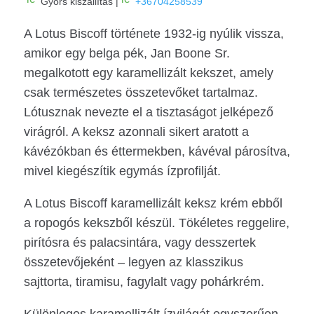
Gyors kiszállítás |
+36704258539
o
o
n
n
A Lotus Biscoff története 1932-ig nyúlik vissza,
_
_
c
m
amikor egy belga pék, Jan Boone Sr.
ar
o
t
bi
megalkotott egy karamellizált kekszet, amely
ic
le
o
ic
csak természetes összetevőket tartalmaz.
n
o
Lótusznak nevezte el a tisztaságot jelképező
n
virágról. A keksz azonnali sikert aratott a
kávézókban és éttermekben, kávéval párosítva,
mivel kiegészítik egymás ízprofilját.
A Lotus Biscoff karamellizált keksz krém ebből
a ropogós kekszből készül. Tökéletes reggelire,
pirítósra és palacsintára, vagy desszertek
összetevőjeként – legyen az klasszikus
sajttorta, tiramisu, fagylalt vagy pohárkrém.
Különleges karamellizált ízvilágát egyszerűen