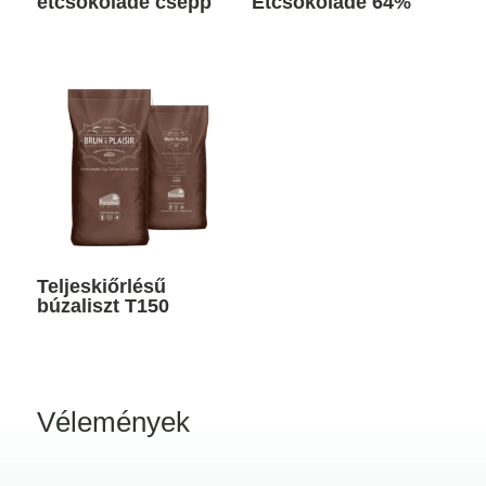
étcsokoládé csepp
Étcsokoládé 64%
Teljeskiőrlésű
búzaliszt T150
Vélemények