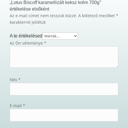
„Lotus Biscoff karamellizált keksz krém 700g”
értékelése elsőként
Az e-mail címet nem tesszük közzé.
A kötelező mezőket
*
karakterrel jelöltük
A te értékelésed
Az Ön véleménye
*
Név
*
E-mail
*