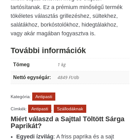
ic
le
o
ic
tartósítanak. Ez a prémium minőségű termék
n
o
tökéletes választás grillezéshez, sültekhez,
n
salátákhoz, borkóstolókhoz, hidegtálakhoz,
vagy akár magában fogyasztva is.
További információk
1 kg
Tömeg
4849 Ft/db
Nettó egységár:
Kategória:
Antipasti
Címkék:
Antipasti
,
Szállodáknak
Miért válaszd a Sajttal Töltött Sárga
Paprikát?
Egyedi ízvilág
: A friss paprika és a sajt