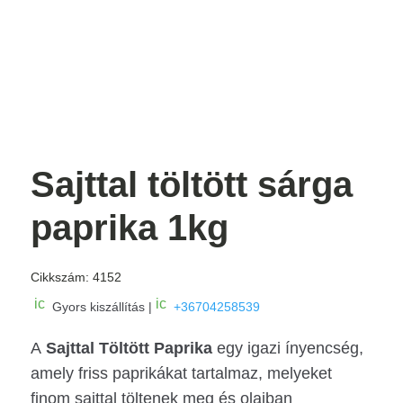
Sajttal töltött sárga
paprika 1kg
Cikkszám:
4152
ic
ic
Gyors kiszállítás |
+36704258539
o
o
n
n
A
_
Sajttal Töltött Paprika
_
egy igazi ínyencség,
c
m
amely friss paprikákat tartalmaz, melyeket
ar
o
t
bi
finom sajttal töltenek meg és olajban