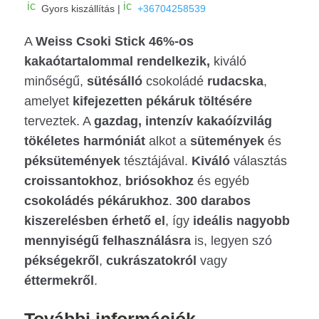
ic
ic
Gyors kiszállítás |
+36704258539
o
o
n
n
A
_
Weiss
Csoki Stick 46%-os
_
c
m
kakaótartalommal rendelkezik,
kiváló
ar
o
t
bi
minőségű,
sütésálló
csokoládé
rudacska
,
ic
le
o
ic
amelyet
kifejezetten
pékáruk
töltésére
n
o
terveztek. A
gazdag, intenzív kakaóízvilág
n
tökéletes
harmóniát
alkot a
sütemények
és
péksütemények
tésztájával.
Kiváló
választás
croissantokhoz
,
briósokhoz
és egyéb
csokoládés
pékárukhoz
.
300 darabos
kiszerelésben érhető el
, így
ideális
nagyobb
mennyiségű
felhasználásra
is, legyen szó
pékségekről
,
cukrászatokról
vagy
éttermekről
.
További információk