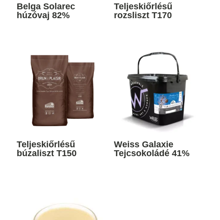
Belga Solarec
Teljeskiőrlésű
húzóvaj 82%
rozsliszt T170
Teljeskiőrlésű
Weiss Galaxie
búzaliszt T150
Tejcsokoládé 41%