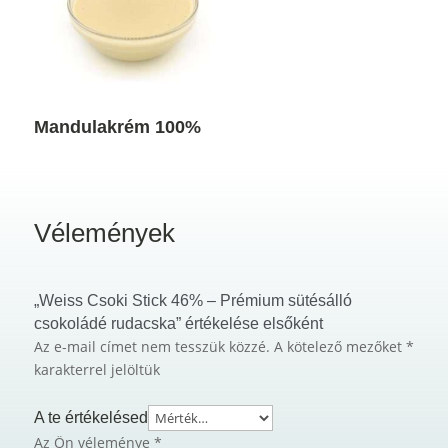
Mandulakrém 100%
Vélemények
„Weiss Csoki Stick 46% – Prémium sütésálló
csokoládé rudacska” értékelése elsőként
Az e-mail címet nem tesszük közzé.
A kötelező mezőket
*
karakterrel jelöltük
A te értékelésed
Az Ön véleménye
*