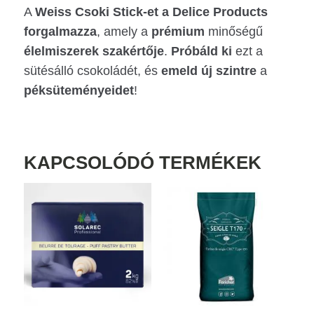
A
Weiss
Csoki Stick-et a Delice Products
forgalmazza
, amely a
prémium
minőségű
élelmiszerek
szakértője
.
Próbáld
ki
ezt a
sütésálló csokoládét, és
emeld
új
szintre
a
péksüteményeidet
!
KAPCSOLÓDÓ TERMÉKEK