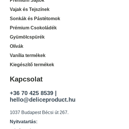
Prémium Sajtok
Vajak és Tejszínek
Sonkák és Pástétomok
Prémium Csokoládék
Gyümölcspürék
Olívák
Vanília termékek
Kiegészítő termékek
Kapcsolat
+36 70 425 8539
|
hello@deliceproduct.hu
1037 Budapest Bécsi út 267.
Nyitvatartás: