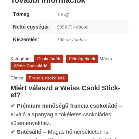
1,6 kg
Tömeg
9990 Ft / doboz
Nettó egységár:
300 db / doboz
Kiszerelés:
Kategóriák:
Csokoládék
,
Pékségeknek
Márka:
Weiss Csokoládé
Címke:
Francia csokoládé
Miért válaszd a Weiss Csoki Stick-
et?
✔
Prémium minőségű francia csokoládé
–
Kiváló alapanyag a tökéletes csokoládés
süteményekhez.
✔
Sütésálló
– Magas hőmérsékleten is