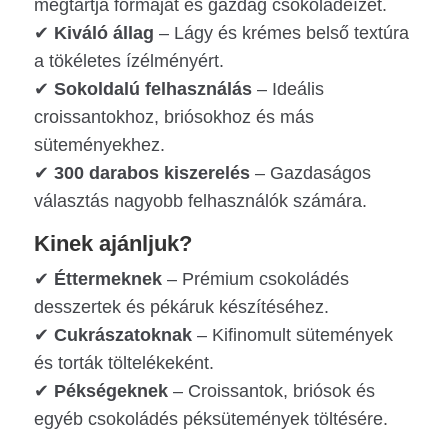
megtartja formáját és gazdag csokoládéízét.
✔
Kiváló állag
– Lágy és krémes belső textúra
a tökéletes ízélményért.
✔
Sokoldalú felhasználás
– Ideális
croissantokhoz, briósokhoz és más
süteményekhez.
✔
300 darabos kiszerelés
– Gazdaságos
választás nagyobb felhasználók számára.
Kinek ajánljuk?
✔
Éttermeknek
– Prémium csokoládés
desszertek és pékáruk készítéséhez.
✔
Cukrászatoknak
– Kifinomult sütemények
és torták töltelékeként.
✔
Pékségeknek
– Croissantok, briósok és
egyéb csokoládés péksütemények töltésére.