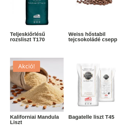
Teljeskiőrlésű
Weiss hőstabil
rozsliszt T170
tejcsokoládé csepp
Akció!
Kaliforniai Mandula
Bagatelle liszt T45
Liszt