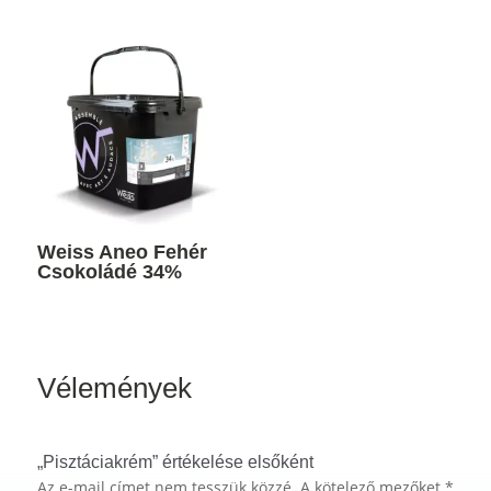
Weiss Aneo Fehér
Csokoládé 34%
Vélemények
„Pisztáciakrém” értékelése elsőként
Az e-mail címet nem tesszük közzé.
A kötelező mezőket
*