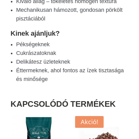
Kiváló állag – tökéletes homogén textúra
Mechanikusan hámozott, gondosan pörkölt
pisztáciából
Kinek ajánljuk?
Pékségeknek
Cukrászatoknak
Delikátesz üzleteknek
Éttermeknek, ahol fontos az ízek tisztasága
és minősége
KAPCSOLÓDÓ TERMÉKEK
Akció!