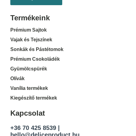
Termékeink
Prémium Sajtok
Vajak és Tejszínek
Sonkák és Pástétomok
Prémium Csokoládék
Gyümölcspürék
Olívák
Vanília termékek
Kiegészítő termékek
Kapcsolat
+36 70 425 8539
|
hello@deliceproduct.hu