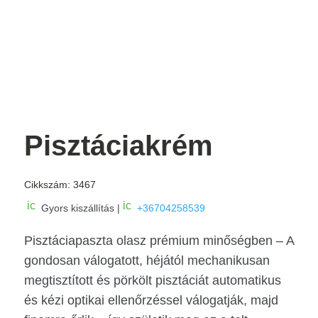
Pisztáciakrém
Cikkszám:
3467
ic
ic
Gyors kiszállítás |
+36704258539
o
o
n
n
Pisztáciapaszta olasz prémium minőségben – A
_
_
c
m
gondosan válogatott, héjától mechanikusan
ar
o
t
bi
megtisztított és pörkölt pisztáciát automatikus
ic
le
o
ic
és kézi optikai ellenőrzéssel válogatják, majd
n
o