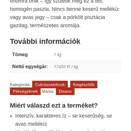
finomra őrlik – így születik meg ez a telt,
n
homogén paszta. Nincs benne keserű mellékíz
vagy avas jegy – csak a pörkölt pisztácia
gazdag, természetes aromája.
További információk
1 kg
Tömeg
17450 Ft / kg
Nettó egységár:
Kategóriák:
Cukrászatoknak
,
Kiegészítők
,
Pékségeknek
Márka:
Disano
Miért válaszd ezt a terméket?
Intenzív, karakteres íz – se keserűség, se
avas mellékíz